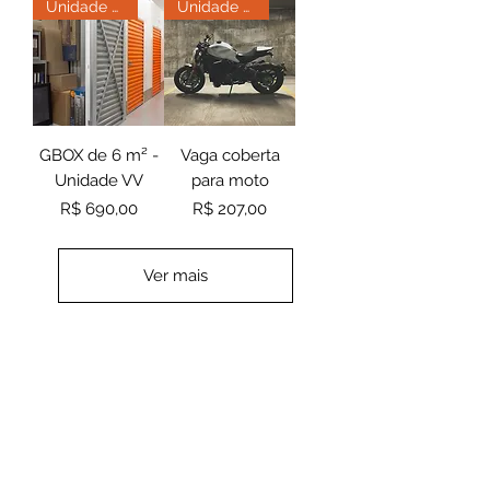
Unidade Vila Velha
Unidade Vila Velha
GBOX de 6 m² -
Vaga coberta
Unidade VV
para moto
Preço
Preço
R$ 690,00
R$ 207,00
Ver mais