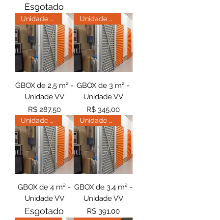
Esgotado
Unidade Vila Velha
Unidade Vila Velha
GBOX de 2,5 m² -
GBOX de 3 m² -
Unidade VV
Unidade VV
Preço
Preço
R$ 287,50
R$ 345,00
Unidade Vila Velha
Unidade Vila Velha
GBOX de 4 m² -
GBOX de 3,4 m² -
Unidade VV
Unidade VV
Esgotado
Preço
R$ 391,00