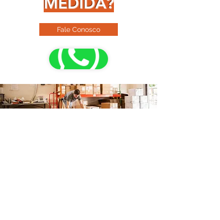
MEDIDA?
Fale Conosco
FALE CONOSCO
Unidade Vila Velha - ES
Rod. Darly Santos, 2930. Bairro
Araçás.
Vila Velha - ES.
29104-491
(27) 3441-4380