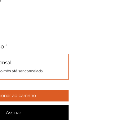
s
ço
*
ensal
do mês até ser cancelada
ionar ao carrinho
Assinar