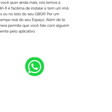
você quer ainda mais, nós temos a
-fi é facílima de instalar e tem um imã
es ou no teto do seu GBOX! Por um
tempo real do seu Espaço. Além de te
âmera permite que você fale com alguém
nte pelo aplicativo.
SCO
ha - ES
rro Araçás.