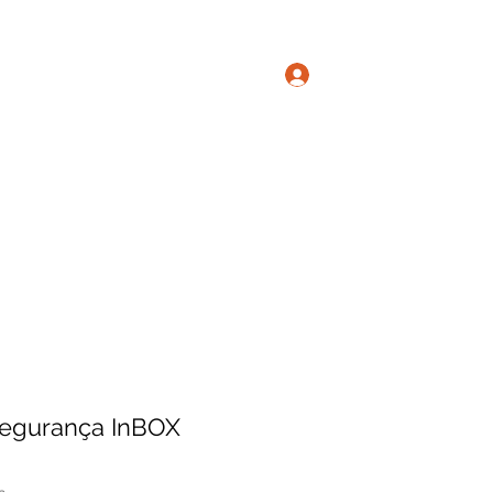
Login
Alugue online
Sobre
FAQ
egurança InBOX