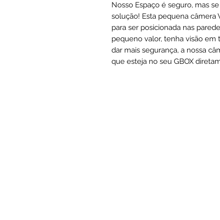
Nosso Espaço é seguro, mas se 
solução! Esta pequena câmera Wi
para ser posicionada nas pared
pequeno valor, tenha visão em 
dar mais segurança, a nossa c
que esteja no seu GBOX diretame
FALE CONO
Unidade Vila Vel
Rod. Darly Santos, 2930. Bai
Vila Velha - ES.
29104-491