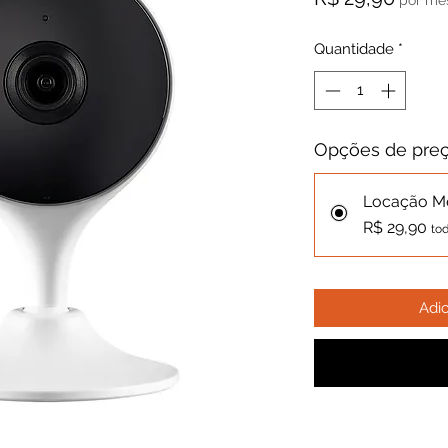
por mê
Quantidade
*
Opções de pre
Locação M
R$ 29,90
to
Adic