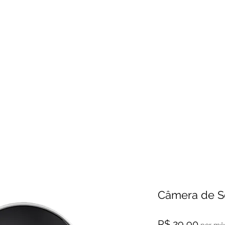
Início
Visite
Câmera de S
Preço
R$ 29,90